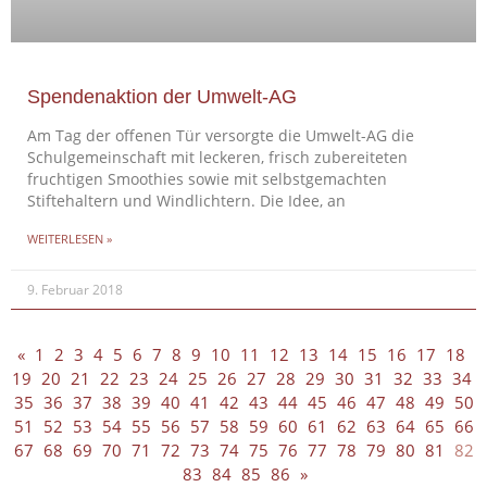
Spendenaktion der Umwelt-AG
Am Tag der offenen Tür versorgte die Umwelt-AG die
Schulgemeinschaft mit leckeren, frisch zubereiteten
fruchtigen Smoothies sowie mit selbstgemachten
Stiftehaltern und Windlichtern. Die Idee, an
WEITERLESEN »
9. Februar 2018
«
1
2
3
4
5
6
7
8
9
10
11
12
13
14
15
16
17
18
19
20
21
22
23
24
25
26
27
28
29
30
31
32
33
34
35
36
37
38
39
40
41
42
43
44
45
46
47
48
49
50
51
52
53
54
55
56
57
58
59
60
61
62
63
64
65
66
67
68
69
70
71
72
73
74
75
76
77
78
79
80
81
82
83
84
85
86
»