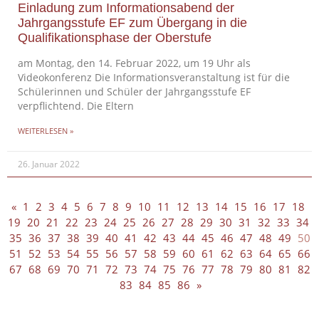
Einladung zum Informationsabend der
Jahrgangsstufe EF zum Übergang in die
Qualifikationsphase der Oberstufe
am Montag, den 14. Februar 2022, um 19 Uhr als
Videokonferenz Die Informationsveranstaltung ist für die
Schülerinnen und Schüler der Jahrgangsstufe EF
verpflichtend. Die Eltern
WEITERLESEN »
26. Januar 2022
«
1
2
3
4
5
6
7
8
9
10
11
12
13
14
15
16
17
18
19
20
21
22
23
24
25
26
27
28
29
30
31
32
33
34
35
36
37
38
39
40
41
42
43
44
45
46
47
48
49
50
51
52
53
54
55
56
57
58
59
60
61
62
63
64
65
66
67
68
69
70
71
72
73
74
75
76
77
78
79
80
81
82
83
84
85
86
»