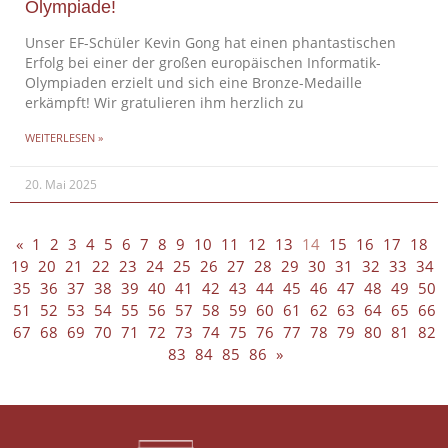
Olympiade!
Unser EF-Schüler Kevin Gong hat einen phantastischen
Erfolg bei einer der großen europäischen Informatik-
Olympiaden erzielt und sich eine Bronze-Medaille
erkämpft! Wir gratulieren ihm herzlich zu
WEITERLESEN »
20. Mai 2025
«
1
2
3
4
5
6
7
8
9
10
11
12
13
14
15
16
17
18
19
20
21
22
23
24
25
26
27
28
29
30
31
32
33
34
35
36
37
38
39
40
41
42
43
44
45
46
47
48
49
50
51
52
53
54
55
56
57
58
59
60
61
62
63
64
65
66
67
68
69
70
71
72
73
74
75
76
77
78
79
80
81
82
83
84
85
86
»