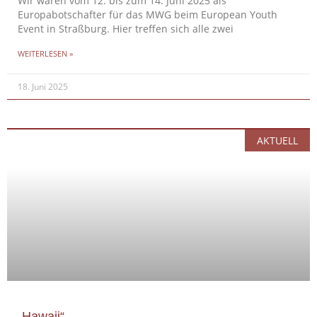
Wir waren vom 12. bis zum 14. Juni 2025 als
Europabotschafter für das MWG beim European Youth
Event in Straßburg. Hier treffen sich alle zwei
WEITERLESEN »
18. Juni 2025
AKTUELL
„Hawaii“