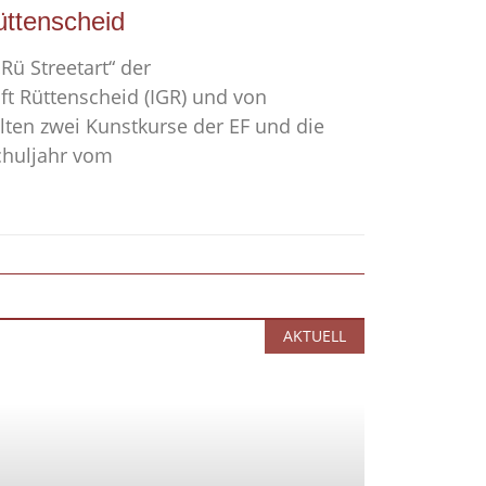
üttenscheid
„Rü Streetart“ der
t Rüttenscheid (IGR) und von
lten zwei Kunstkurse der EF und die
chuljahr vom
AKTUELL