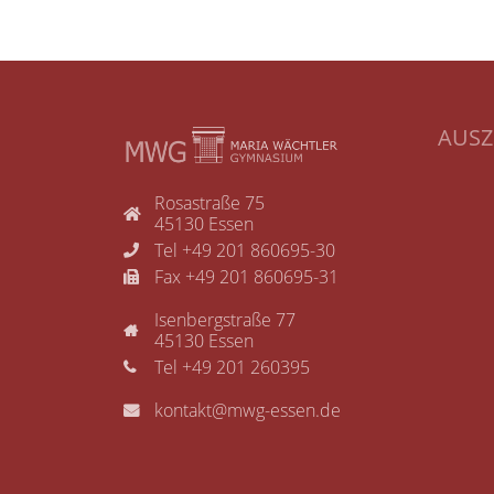
AUS
Rosastraße 75
45130 Essen
Tel +49 201 860695-30
Fax +49 201 860695-31
Isenbergstraße 77
45130 Essen
Tel +49 201 260395
kontakt@mwg-essen.de