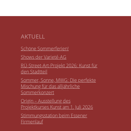
AKTUELL
Schöne Sommerferien!
Shows der Varieté-AG
RÜ-Street-Art-Projekt 2026: Kunst für
den Stadtteil
Sommer, Sonne, MWG: Die perfekte
Mischung für das alljährliche
Sommerkonzert
Origin – Ausstellung des
Projektkurses Kunst am 1. Juli 2026
Stimmungsstation beim Essener
Firmenlauf