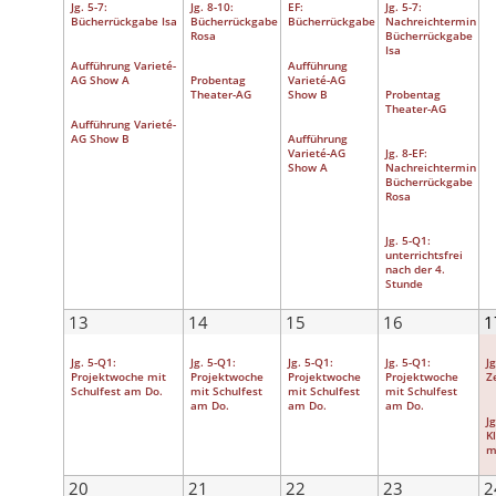
Jg. 5-7:
Jg. 8-10:
EF:
Jg. 5-7:
Bücherrückgabe Isa
Bücherrückgabe
Bücherrückgabe
Nachreichtermin
Rosa
Bücherrückgabe
Isa
Aufführung Varieté-
Aufführung
AG Show A
Probentag
Varieté-AG
Theater-AG
Show B
Probentag
Theater-AG
Aufführung Varieté-
AG Show B
Aufführung
Varieté-AG
Jg. 8-EF:
Show A
Nachreichtermin
Bücherrückgabe
Rosa
Jg. 5-Q1:
unterrichtsfrei
nach der 4.
Stunde
13
14
15
16
1
Jg. 5-Q1:
Jg. 5-Q1:
Jg. 5-Q1:
Jg. 5-Q1:
J
Projektwoche mit
Projektwoche
Projektwoche
Projektwoche
Z
Schulfest am Do.
mit Schulfest
mit Schulfest
mit Schulfest
am Do.
am Do.
am Do.
J
K
m
20
21
22
23
2