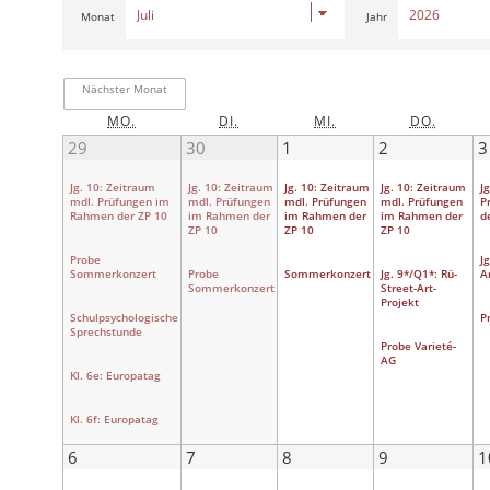
Monat
Jahr
Nächster Monat
Letzter Monat
Heute
MO.
DI.
MI.
DO.
29
30
1
2
3
Jg. 10: Zeitraum
Jg. 10: Zeitraum
Jg. 10: Zeitraum
Jg. 10: Zeitraum
J
mdl. Prüfungen im
mdl. Prüfungen
mdl. Prüfungen
mdl. Prüfungen
P
Rahmen der ZP 10
im Rahmen der
im Rahmen der
im Rahmen der
d
ZP 10
ZP 10
ZP 10
Probe
J
Sommerkonzert
Probe
Sommerkonzert
Jg. 9*/Q1*: Rü-
A
Sommerkonzert
Street-Art-
Projekt
Schulpsychologische
P
Sprechstunde
Probe Varieté-
AG
Kl. 6e: Europatag
Kl. 6f: Europatag
6
7
8
9
1