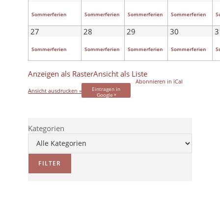
Sommerferien
Sommerferien
Sommerferien
Sommerferien
S
27
28
29
30
3
Sommerferien
Sommerferien
Sommerferien
Sommerferien
S
Anzeigen als
Raster
Ansicht als
Liste
Abonnieren in
iCal
Eintragen in
Ansicht
ausdrucken
Google
Kategorien
FILTER