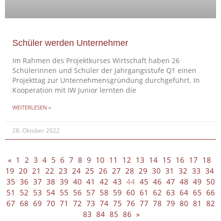
Schüler werden Unternehmer
Im Rahmen des Projektkurses Wirtschaft haben 26
Schülerinnen und Schüler der Jahrgangsstufe Q1 einen
Projekttag zur Unternehmensgründung durchgeführt. In
Kooperation mit IW Junior lernten die
WEITERLESEN »
28. Oktober 2022
«
1
2
3
4
5
6
7
8
9
10
11
12
13
14
15
16
17
18
19
20
21
22
23
24
25
26
27
28
29
30
31
32
33
34
35
36
37
38
39
40
41
42
43
44
45
46
47
48
49
50
51
52
53
54
55
56
57
58
59
60
61
62
63
64
65
66
67
68
69
70
71
72
73
74
75
76
77
78
79
80
81
82
83
84
85
86
»