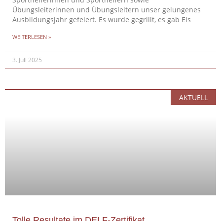
Sporthelferinnen und Sporthelfern sowie
Übungsleiterinnen und Übungsleitern unser gelungenes
Ausbildungsjahr gefeiert. Es wurde gegrillt, es gab Eis
WEITERLESEN »
3. Juli 2025
AKTUELL
Tolle Resultate im DELF-Zertifikat