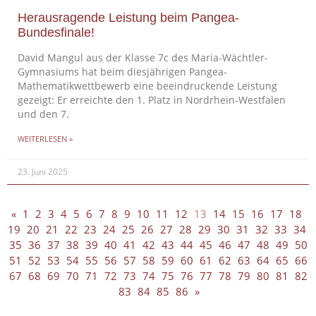
Herausragende Leistung beim Pangea-
Bundesfinale!
David Mangul aus der Klasse 7c des Maria-Wächtler-
Gymnasiums hat beim diesjährigen Pangea-
Mathematikwettbewerb eine beeindruckende Leistung
gezeigt: Er erreichte den 1. Platz in Nordrhein-Westfalen
und den 7.
WEITERLESEN »
23. Juni 2025
«
1
2
3
4
5
6
7
8
9
10
11
12
13
14
15
16
17
18
19
20
21
22
23
24
25
26
27
28
29
30
31
32
33
34
35
36
37
38
39
40
41
42
43
44
45
46
47
48
49
50
51
52
53
54
55
56
57
58
59
60
61
62
63
64
65
66
67
68
69
70
71
72
73
74
75
76
77
78
79
80
81
82
83
84
85
86
»