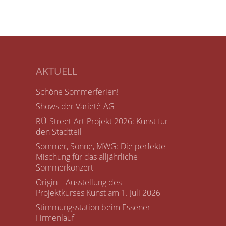
AKTUELL
Schöne Sommerferien!
Shows der Varieté-AG
RÜ-Street-Art-Projekt 2026: Kunst für
den Stadtteil
Sommer, Sonne, MWG: Die perfekte
Mischung für das alljährliche
Sommerkonzert
Origin – Ausstellung des
Projektkurses Kunst am 1. Juli 2026
Stimmungsstation beim Essener
Firmenlauf