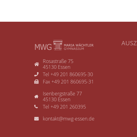
AUS
Rosastraße 75
45130 Essen
Tel +49 201 860695-30
Fax +49 201 860695-31
Isenbergstraße 77
45130 Essen
Tel +49 201 260395
kontakt@mwg-essen.de