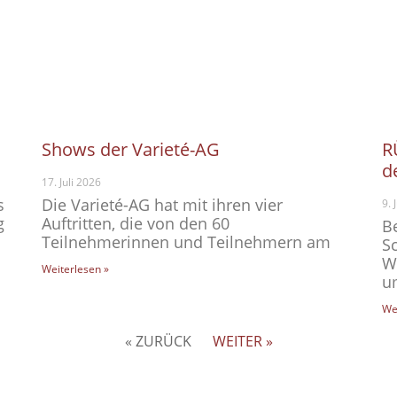
Shows der Varieté-AG
R
d
17. Juli 2026
s
Die Varieté-AG hat mit ihren vier
9. 
g
Auftritten, die von den 60
B
Teilnehmerinnen und Teilnehmern am
S
W
Weiterlesen »
u
We
« ZURÜCK
WEITER »