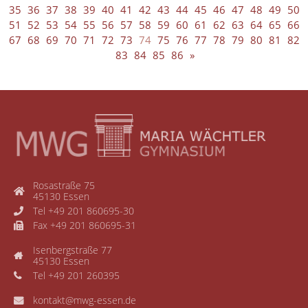
35
36
37
38
39
40
41
42
43
44
45
46
47
48
49
50
51
52
53
54
55
56
57
58
59
60
61
62
63
64
65
66
67
68
69
70
71
72
73
74
75
76
77
78
79
80
81
82
83
84
85
86
»
Rosastraße 75
45130 Essen
Tel +49 201 860695-30
Fax +49 201 860695-31
Isenbergstraße 77
45130 Essen
Tel +49 201 260395
kontakt@mwg-essen.de