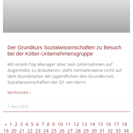
Der Grundkurs Sozialwissenschaften zu Besuch
bei der Kötter-Unternehmensgruppe
Mit einem Top-Manager über sein Unternehmen auf
Augenhöhe zu diskutieren, steht normalerweise nicht auf
dem Stundenplan der Jugendlichen des Grundkurses
Sozialwissenschaften der Q1 von Herrn
WEITERLESEN »
1. April 2019
«
1
2
3
4
5
6
7
8
9
10
11
12
13
14
15
16
17
18
19
20
21
22
23
24
25
26
27
28
29
30
31
32
33
34