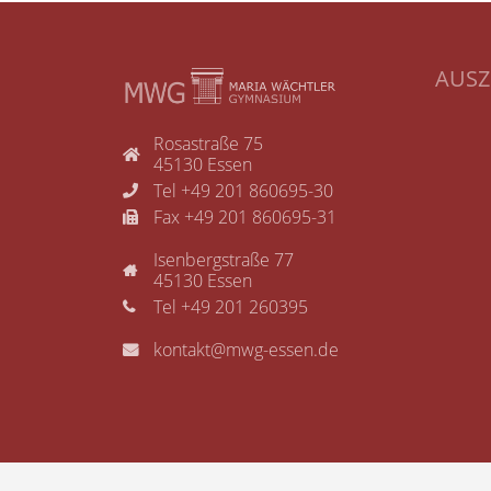
AUS
Rosastraße 75
45130 Essen
Tel +49 201 860695-30
Fax +49 201 860695-31
Isenbergstraße 77
45130 Essen
Tel +49 201 260395
kontakt@mwg-essen.de