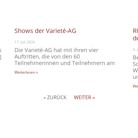
Shows der Varieté-AG
R
d
17. Juli 2026
s
Die Varieté-AG hat mit ihren vier
9. 
g
Auftritten, die von den 60
B
Teilnehmerinnen und Teilnehmern am
S
W
Weiterlesen »
u
We
« ZURÜCK
WEITER »