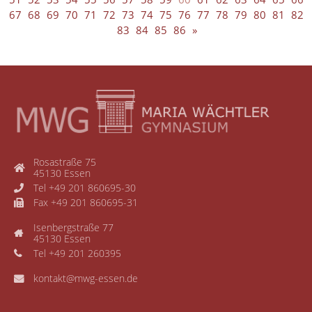
67
68
69
70
71
72
73
74
75
76
77
78
79
80
81
82
83
84
85
86
»
Rosastraße 75
45130 Essen
Tel +49 201 860695-30
Fax +49 201 860695-31
Isenbergstraße 77
45130 Essen
Tel +49 201 260395
kontakt@mwg-essen.de