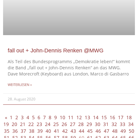
fall out + John-Dennis Renken @MWG
Als Teil des Bundesprogramms „Demokratie leben!“ kommt
die Band „fall out + John-Dennis Renken“ an das MWG.
Dave Morecroft (Keyboard) aus London, Marco di Gasbarro
WEITERLESEN »
28. August 2020
«
1
2
3
4
5
6
7
8
9
10
11
12
13
14
15
16
17
18
19
20
21
22
23
24
25
26
27
28
29
30
31
32
33
34
35
36
37
38
39
40
41
42
43
44
45
46
47
48
49
50
51
52
53
54
55
56
57
58
59
60
61
62
63
64
65
66