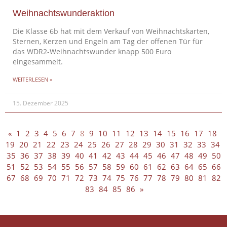
Weihnachtswunderaktion
Die Klasse 6b hat mit dem Verkauf von Weihnachtskarten,
Sternen, Kerzen und Engeln am Tag der offenen Tür für
das WDR2-Weihnachtswunder knapp 500 Euro
eingesammelt.
WEITERLESEN »
15. Dezember 2025
«
1
2
3
4
5
6
7
8
9
10
11
12
13
14
15
16
17
18
19
20
21
22
23
24
25
26
27
28
29
30
31
32
33
34
35
36
37
38
39
40
41
42
43
44
45
46
47
48
49
50
51
52
53
54
55
56
57
58
59
60
61
62
63
64
65
66
67
68
69
70
71
72
73
74
75
76
77
78
79
80
81
82
83
84
85
86
»