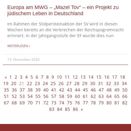
Europa am MWG – „Mazel Tov“ – ein Projekt zu
jüdischem Leben in Deutschland
Im Rahmen der Stolpersteinaktion der SV wird in diesen
Wochen bereits an die Verbrechen der Reichspogromnacht
erinnert. In der Jahrgangsstufe der EF wurde dies nun
WEITERLESEN »
13. November 2024
«
1
2
3
4
5
6
7
8
9
10
11
12
13
14
15
16
17
18
19
20
21
22
23
24
25
26
27
28
29
30
31
32
33
34
35
36
37
38
39
40
41
42
43
44
45
46
47
48
49
50
51
52
53
54
55
56
57
58
59
60
61
62
63
64
65
66
67
68
69
70
71
72
73
74
75
76
77
78
79
80
81
82
83
84
85
86
»