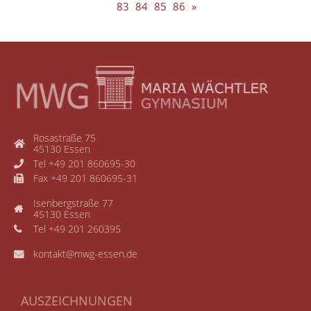
83
84
85
86
»
Rosastraße 75
45130 Essen
Tel +49 201 860695-30
Fax +49 201 860695-31
Isenbergstraße 77
45130 Essen
Tel +49 201 260395
kontakt@mwg-essen.de
AUSZEICHNUNGEN