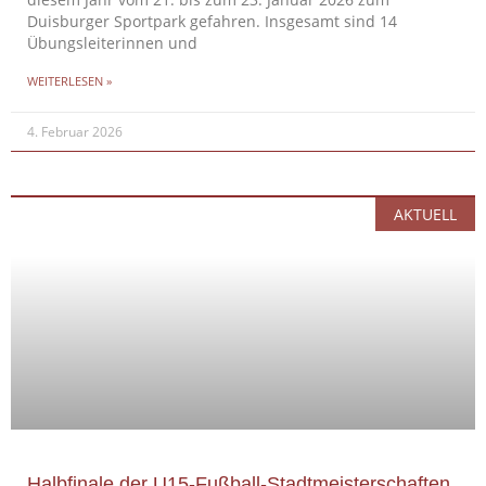
diesem Jahr vom 21. bis zum 23. Januar 2026 zum
Duisburger Sportpark gefahren. Insgesamt sind 14
Übungsleiterinnen und
WEITERLESEN »
4. Februar 2026
AKTUELL
Halbfinale der U15-Fußball-Stadtmeisterschaften