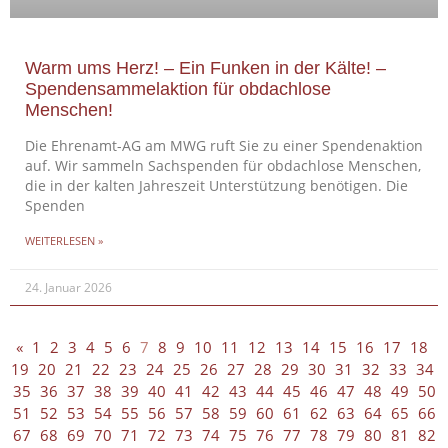
Warm ums Herz! – Ein Funken in der Kälte! –
Spendensammelaktion für obdachlose
Menschen!
Die Ehrenamt-AG am MWG ruft Sie zu einer Spendenaktion
auf. Wir sammeln Sachspenden für obdachlose Menschen,
die in der kalten Jahreszeit Unterstützung benötigen. Die
Spenden
WEITERLESEN »
24. Januar 2026
«
1
2
3
4
5
6
7
8
9
10
11
12
13
14
15
16
17
18
19
20
21
22
23
24
25
26
27
28
29
30
31
32
33
34
35
36
37
38
39
40
41
42
43
44
45
46
47
48
49
50
51
52
53
54
55
56
57
58
59
60
61
62
63
64
65
66
67
68
69
70
71
72
73
74
75
76
77
78
79
80
81
82