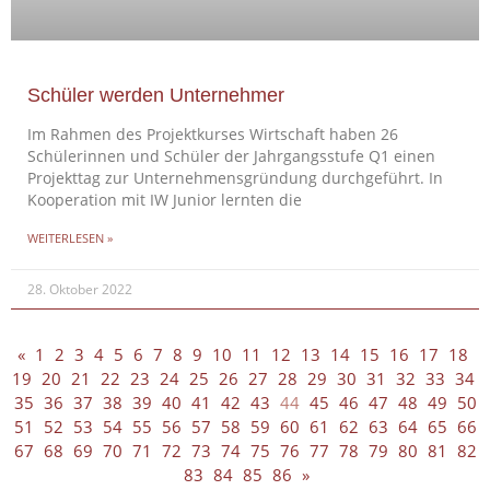
Schüler werden Unternehmer
Im Rahmen des Projektkurses Wirtschaft haben 26
Schülerinnen und Schüler der Jahrgangsstufe Q1 einen
Projekttag zur Unternehmensgründung durchgeführt. In
Kooperation mit IW Junior lernten die
WEITERLESEN »
28. Oktober 2022
«
1
2
3
4
5
6
7
8
9
10
11
12
13
14
15
16
17
18
19
20
21
22
23
24
25
26
27
28
29
30
31
32
33
34
35
36
37
38
39
40
41
42
43
44
45
46
47
48
49
50
51
52
53
54
55
56
57
58
59
60
61
62
63
64
65
66
67
68
69
70
71
72
73
74
75
76
77
78
79
80
81
82
83
84
85
86
»