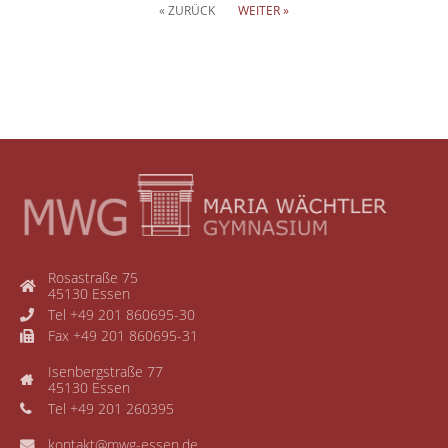
« ZURÜCK
WEITER »
Rosastraße 75
45130 Essen
Tel +49 201 860695-30
Fax +49 201 860695-31
Isenbergstraße 77
45130 Essen
Tel +49 201 260395
kontakt@mwg-essen.de