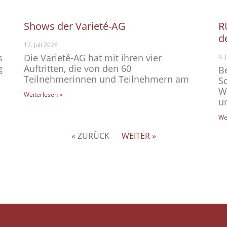
Shows der Varieté-AG
R
d
17. Juli 2026
s
Die Varieté-AG hat mit ihren vier
9. 
g
Auftritten, die von den 60
B
Teilnehmerinnen und Teilnehmern am
S
W
Weiterlesen »
u
We
« ZURÜCK
WEITER »