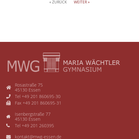
« ZURÜCK
WEITER »
Rosastraße 75
45130 Essen
Tel +49 201 860695-30
Fax +49 201 860695-31
Isenbergstraße 77
45130 Essen
Tel +49 201 260395
kontakt@mwg-essen.de