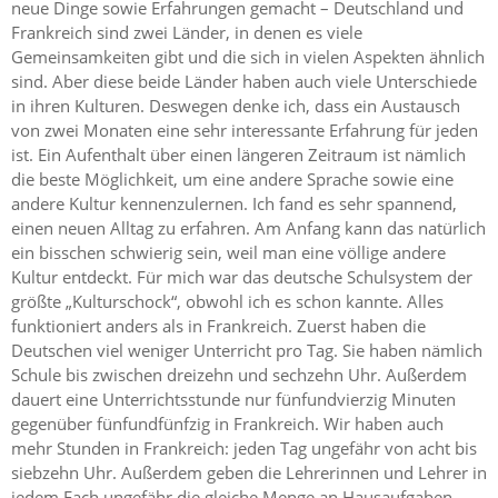
neue Dinge sowie Erfahrungen gemacht – Deutschland und
Frankreich sind zwei Länder, in denen es viele
Gemeinsamkeiten gibt und die sich in vielen Aspekten ähnlich
sind. Aber diese beide Länder haben auch viele Unterschiede
in ihren Kulturen. Deswegen denke ich, dass ein Austausch
von zwei Monaten eine sehr interessante Erfahrung für jeden
ist. Ein Aufenthalt über einen längeren Zeitraum ist nämlich
die beste Möglichkeit, um eine andere Sprache sowie eine
andere Kultur kennenzulernen. Ich fand es sehr spannend,
einen neuen Alltag zu erfahren. Am Anfang kann das natürlich
ein bisschen schwierig sein, weil man eine völlige andere
Kultur entdeckt. Für mich war das deutsche Schulsystem der
größte „Kulturschock“, obwohl ich es schon kannte. Alles
funktioniert anders als in Frankreich. Zuerst haben die
Deutschen viel weniger Unterricht pro Tag. Sie haben nämlich
Schule bis zwischen dreizehn und sechzehn Uhr. Außerdem
dauert eine Unterrichtsstunde nur fünfundvierzig Minuten
gegenüber fünfundfünfzig in Frankreich. Wir haben auch
mehr Stunden in Frankreich: jeden Tag ungefähr von acht bis
siebzehn Uhr. Außerdem geben die Lehrerinnen und Lehrer in
jedem Fach ungefähr die gleiche Menge an Hausaufgaben.