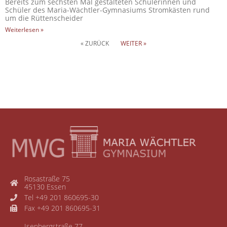
Bereits zum sechsten Mal gestalteten Schülerinnen und
Schüler des Maria-Wächtler-Gymnasiums Stromkästen rund
um die Rüttenscheider
Weiterlesen »
« ZURÜCK
WEITER »
Rosastraße 75
45130 Essen
Tel +49 201 860695-30
Fax +49 201 860695-31
Isenbergstraße 77