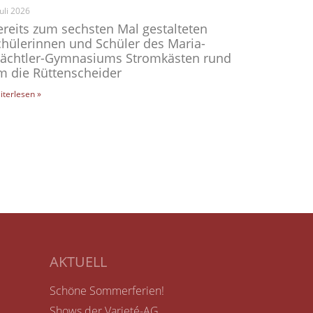
Juli 2026
ereits zum sechsten Mal gestalteten
chülerinnen und Schüler des Maria-
ächtler-Gymnasiums Stromkästen rund
m die Rüttenscheider
iterlesen »
AKTUELL
Schöne Sommerferien!
Shows der Varieté-AG