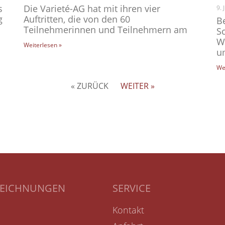
s
Die Varieté-AG hat mit ihren vier
9. 
g
Auftritten, die von den 60
B
Teilnehmerinnen und Teilnehmern am
S
W
Weiterlesen »
u
We
« ZURÜCK
WEITER »
ZEICHNUNGEN
SERVICE
Kontakt