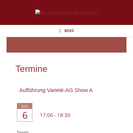
MENÜ
Termine
Aufführung Varieté-AG Show A
JULI
6
17:00
-
18:30
Details: