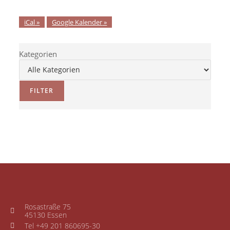
iCal
Google Kalender
Kategorien
FILTER
Rosastraße 75
45130 Essen
Tel +49 201 860695-30