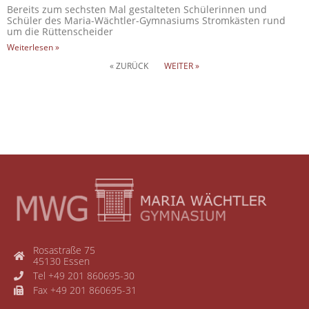
Bereits zum sechsten Mal gestalteten Schülerinnen und
Schüler des Maria-Wächtler-Gymnasiums Stromkästen rund
um die Rüttenscheider
Weiterlesen »
« ZURÜCK
WEITER »
Rosastraße 75
45130 Essen
Tel +49 201 860695-30
Fax +49 201 860695-31