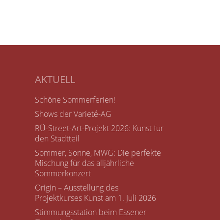
AKTUELL
Schöne Sommerferien!
Shows der Varieté-AG
RÜ-Street-Art-Projekt 2026: Kunst für
den Stadtteil
Sommer, Sonne, MWG: Die perfekte
Mischung für das alljährliche
Sommerkonzert
Origin – Ausstellung des
Projektkurses Kunst am 1. Juli 2026
Stimmungsstation beim Essener