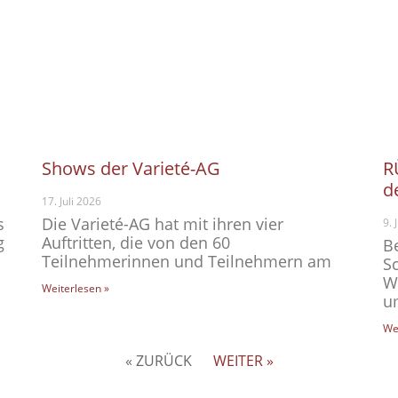
Shows der Varieté-AG
R
d
17. Juli 2026
s
Die Varieté-AG hat mit ihren vier
9. 
g
Auftritten, die von den 60
B
Teilnehmerinnen und Teilnehmern am
S
W
Weiterlesen »
u
We
« ZURÜCK
WEITER »