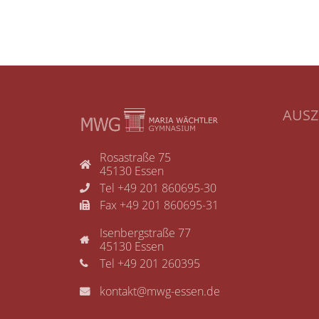
AUS
Rosastraße 75
45130 Essen
Tel +49 201 860695-30
Fax +49 201 860695-31
Isenbergstraße 77
45130 Essen
Tel +49 201 260395
kontakt@mwg-essen.de