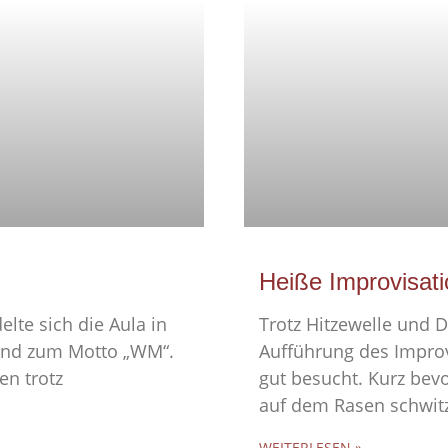
Heiße Improvisati
elte sich die Aula in
Trotz Hitzewelle und D
send zum Motto „WM“.
Aufführung des Improv
en trotz
gut besucht. Kurz bev
auf dem Rasen schwit
WEITERLESEN »