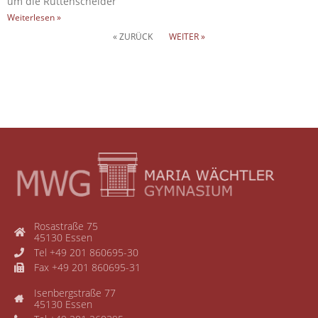
um die Rüttenscheider
Weiterlesen »
« ZURÜCK
WEITER »
Rosastraße 75
45130 Essen
Tel +49 201 860695-30
Fax +49 201 860695-31
Isenbergstraße 77
45130 Essen