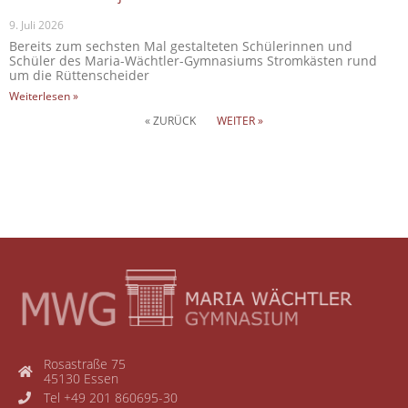
9. Juli 2026
Bereits zum sechsten Mal gestalteten Schülerinnen und
Schüler des Maria-Wächtler-Gymnasiums Stromkästen rund
um die Rüttenscheider
Weiterlesen »
« ZURÜCK
WEITER »
Rosastraße 75
45130 Essen
Tel +49 201 860695-30