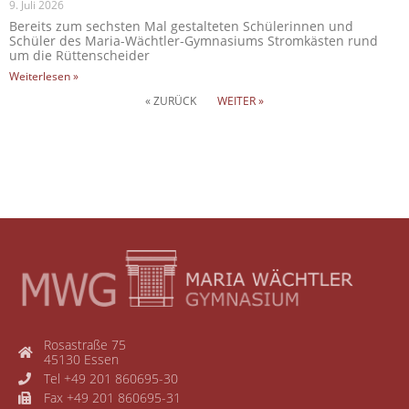
9. Juli 2026
Bereits zum sechsten Mal gestalteten Schülerinnen und
Schüler des Maria-Wächtler-Gymnasiums Stromkästen rund
um die Rüttenscheider
Weiterlesen »
« ZURÜCK
WEITER »
Rosastraße 75
45130 Essen
Tel +49 201 860695-30
Fax +49 201 860695-31