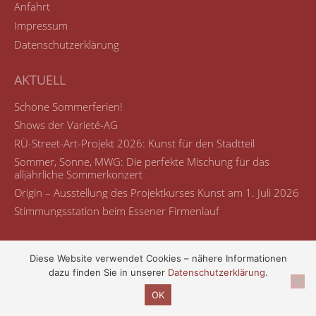
Anfahrt
Impressum
Datenschutzerklärung
AKTUELL
Schöne Sommerferien!
Shows der Varieté-AG
RÜ-Street-Art-Projekt 2026: Kunst für den Stadtteil
Sommer, Sonne, MWG: Die perfekte Mischung für das
alljährliche Sommerkonzert
Origin – Ausstellung des Projektkurses Kunst am 1. Juli 2026
Stimmungsstation beim Essener Firmenlauf
Diese Website verwendet Cookies – nähere Informationen
dazu finden Sie in unserer
Datenschutzerklärung
.
© Maria-Wächtler-Gymnasium
OK