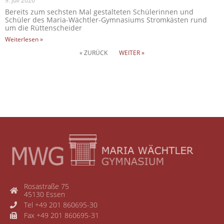
9. Juli 2026
Bereits zum sechsten Mal gestalteten Schülerinnen und
Schüler des Maria-Wächtler-Gymnasiums Stromkästen rund
um die Rüttenscheider
Weiterlesen »
« ZURÜCK
WEITER »
Rosastraße 75
45130 Essen
Tel +49 201 860695-30
Fax +49 201 860695-31