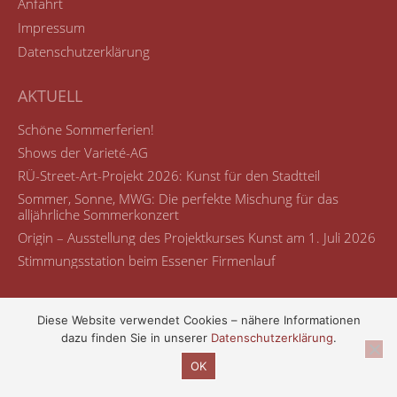
Anfahrt
Impressum
Datenschutzerklärung
AKTUELL
Schöne Sommerferien!
Shows der Varieté-AG
RÜ-Street-Art-Projekt 2026: Kunst für den Stadtteil
Sommer, Sonne, MWG: Die perfekte Mischung für das
alljährliche Sommerkonzert
Origin – Ausstellung des Projektkurses Kunst am 1. Juli 2026
Stimmungsstation beim Essener Firmenlauf
Diese Website verwendet Cookies – nähere Informationen
dazu finden Sie in unserer
Datenschutzerklärung
.
© Maria-Wächtler-Gymnasium
OK