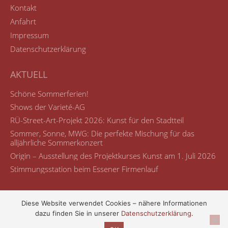
Kontakt
Anfahrt
Impressum
Datenschutzerklärung
AKTUELL
Schöne Sommerferien!
Shows der Varieté-AG
RÜ-Street-Art-Projekt 2026: Kunst für den Stadtteil
Sommer, Sonne, MWG: Die perfekte Mischung für das
alljährliche Sommerkonzert
Origin – Ausstellung des Projektkurses Kunst am 1. Juli 2026
Stimmungsstation beim Essener Firmenlauf
Diese Website verwendet Cookies – nähere Informationen
dazu finden Sie in unserer
Datenschutzerklärung
.
© Maria-Wächtler-Gymnasium