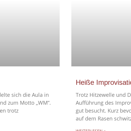
Heiße Improvisati
elte sich die Aula in
Trotz Hitzewelle und D
send zum Motto „WM“.
Aufführung des Improv
en trotz
gut besucht. Kurz bev
auf dem Rasen schwit
WEITERLESEN »