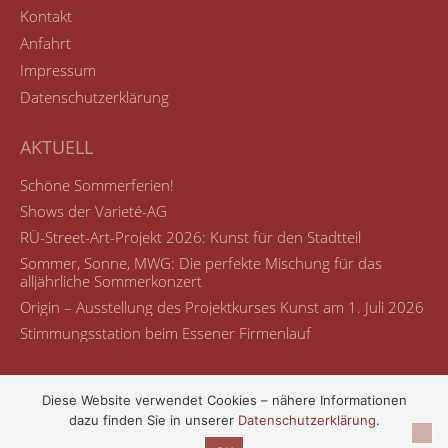
Kontakt
Anfahrt
Impressum
Datenschutzerklärung
AKTUELL
Schöne Sommerferien!
Shows der Varieté-AG
RÜ-Street-Art-Projekt 2026: Kunst für den Stadtteil
Sommer, Sonne, MWG: Die perfekte Mischung für das
alljährliche Sommerkonzert
Origin – Ausstellung des Projektkurses Kunst am 1. Juli 2026
Stimmungsstation beim Essener Firmenlauf
Diese Website verwendet Cookies – nähere Informationen
dazu finden Sie in unserer
Datenschutzerklärung
.
© Maria-Wächtler-Gymnasium