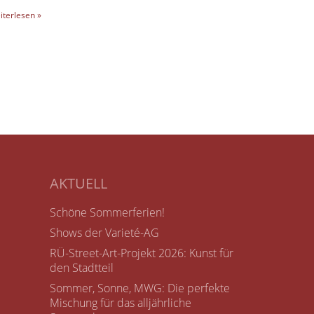
iterlesen »
AKTUELL
Schöne Sommerferien!
Shows der Varieté-AG
RÜ-Street-Art-Projekt 2026: Kunst für
den Stadtteil
Sommer, Sonne, MWG: Die perfekte
Mischung für das alljährliche