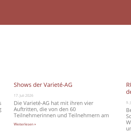
Shows der Varieté-AG
R
d
17. Juli 2026
s
Die Varieté-AG hat mit ihren vier
9. 
g
Auftritten, die von den 60
B
Teilnehmerinnen und Teilnehmern am
S
W
Weiterlesen »
u