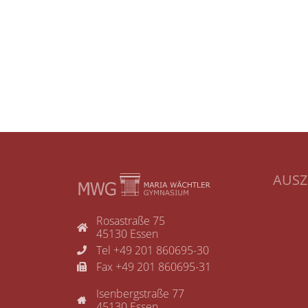
AUS
Rosastraße 75
45130 Essen
Tel +49 201 860695-30
Fax +49 201 860695-31
Isenbergstraße 77
45130 Essen