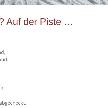
e? Auf der Piste …
nd,
and.
.
l!
 abgecheckt.