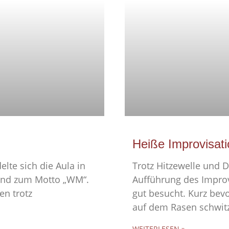
Heiße Improvisati
elte sich die Aula in
Trotz Hitzewelle und D
send zum Motto „WM“.
Aufführung des Improv
en trotz
gut besucht. Kurz bev
auf dem Rasen schwit
WEITERLESEN »