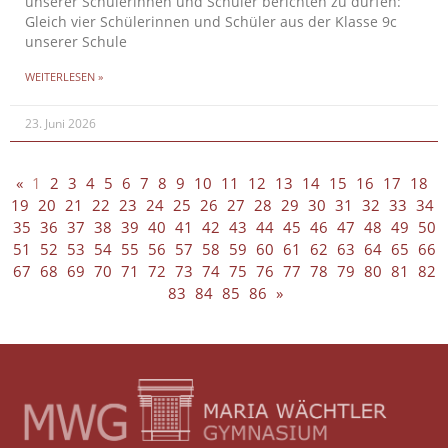
unserer Schülerinnen und Schüler berichten zu dürfen:
Gleich vier Schülerinnen und Schüler aus der Klasse 9c
unserer Schule
WEITERLESEN »
23. Juni 2026
«
1
2
3
4
5
6
7
8
9
10
11
12
13
14
15
16
17
18
19
20
21
22
23
24
25
26
27
28
29
30
31
32
33
34
35
36
37
38
39
40
41
42
43
44
45
46
47
48
49
50
51
52
53
54
55
56
57
58
59
60
61
62
63
64
65
66
67
68
69
70
71
72
73
74
75
76
77
78
79
80
81
82
83
84
85
86
»