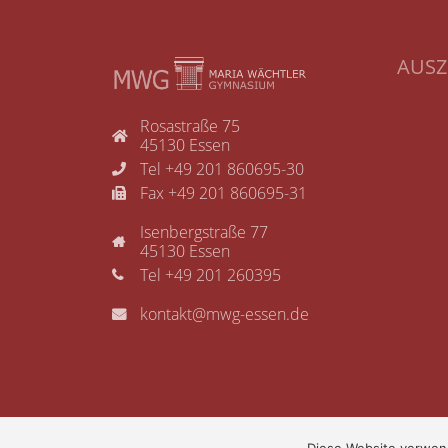
AUS
Rosastraße 75
45130 Essen
Tel +49 201 860695-30
Fax +49 201 860695-31
Isenbergstraße 77
45130 Essen
Tel +49 201 260395
kontakt@mwg-essen.de