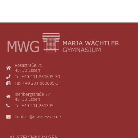
Rosastraße 75
45130 Essen
Tel +49 201 860695-30
Fax +49 201 860695-31
Isenbergstraße 77
45130 Essen
Tel +49 201 260395
kontakt@mwg-essen.de
AUSZEICHNUNGEN