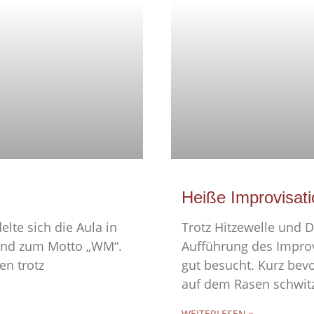
Heiße Improvisati
elte sich die Aula in
Trotz Hitzewelle und D
send zum Motto „WM“.
Aufführung des Improv
en trotz
gut besucht. Kurz bev
auf dem Rasen schwit
WEITERLESEN »